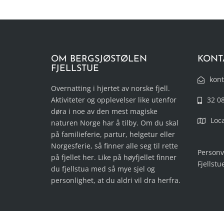
OM BERGSJØSTØLEN
KONT
FJELLSTUE
kont
Overnatting i hjertet av norske fjell.
Aktiviteter og opplevelser like utenfor
32 0
døra i noe av den mest magiske
Loc
naturen Norge har å tilby. Om du skal
på familieferie, partur, helgetur eller
Norgesferie, så finner alle seg til rette
Personv
på fjellet her. Like på høyfjellet finner
Fjellstu
du fjellstua med så mye sjel og
personlighet, at du aldri vil dra herfra.