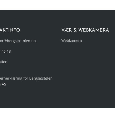
AKTINFO
VÆR & WEBKAMERA
Webkamera
or@bergsjostolen.no
8 46 18
ation
ernerklæring for Bergsjøstølen
e AS